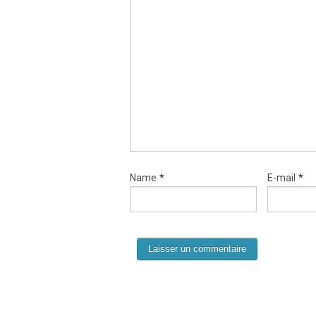
Name
*
E-mail
*